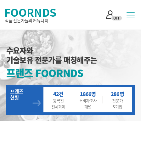
OFF
수요자와
기술보유 전문가를 매칭해주는
프랜즈 FOORNDS
프랜즈
42건
1866명
286명
현황
등록된
소비자조사
전문가
전체과제
패널
&기업