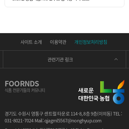
2022-08-31
「2022 프랜즈 식품 아이디어 공모전 」공고
2022-08-31
2022년도 비상근 GAP인증심사원 하반기 모집공고[농식연_제2022-4호]
2022-05-30
농협식품R&D연구소 PILOT SPRAY DRYER 제작 설치 입찰[농식연_제2022-03호]
2022-04-19
2022년도 농협식품 R&D연구소 잔류농약분석기기 구매 입찰 [ 농식연_제2022-1호 ]
사이트 소개
이용약관
개인정보처리방침
관련기관 링크
FOORNDS
식품 전문가들의 커뮤니티
경기도 수원시 영통구 센트럴 타운로 114-8, 8층 9층(이의동) TEL :
031-8021-7024 Mail: qjagml5567@nonghyup.com