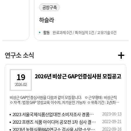
공장구축
하슬라
활동
완료과제 0건 / 특허실적 1건 / 고유기술 0건
연구소 소식
19
2026년 비상근 GAP인증심사원 모집공고
2026.02
비상근 GAP인증심사원을 다음과 같이 모집합니다. ㅇ 근무형태 : 비상근직
ㅇ 자격 : 법정 GAP 양성교육 이수자, 자가운전 가능자 ㅇ 위촉기간 : 1년(최대
5년) ㅇ 급여 : 내부 규정에 의함 ㅇ 위촉인원 : ○명 ㅇ 연구소 소재지/연락처 :
경기도 수원시 영통구 센트럴타운로 114-8, 5층, 031-8021-7041 ㅇ 접수 방법 :
2023-06-13
2023 서울국제식품산업대전 소비자조사 경품이벤트 추첨 결과 안내
이메일(nhgap@daum.net) ㅇ 제..
2022-09-21
2022 프랜즈 식품 아이디어 공모전 1차 심사 결과 안내
2022-09-16
2023년 농협식품R&D연구소 검사용 시약·소모품 입찰[농식연_제2022-5호]