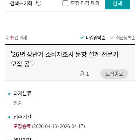
모집 마감 제외
검색초기화
검색
총
35
건 과제
마감임박순
최근등록순
'26년 상반기 소비자조사 문항 설계 전문가
모집 공고
1
모집종료
과제분류
인증
접수기간
모집종료
(2026-04-10~2026-04-17)